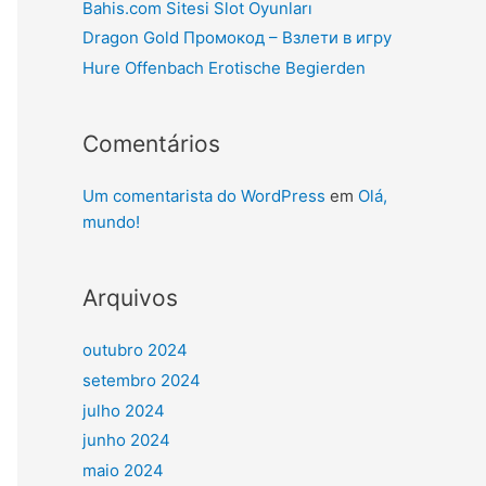
Bahis.com Sitesi Slot Oyunları
Dragon Gold Промокод – Взлети в игру
Hure Offenbach Erotische Begierden
Comentários
Um comentarista do WordPress
em
Olá,
mundo!
Arquivos
outubro 2024
setembro 2024
julho 2024
junho 2024
maio 2024