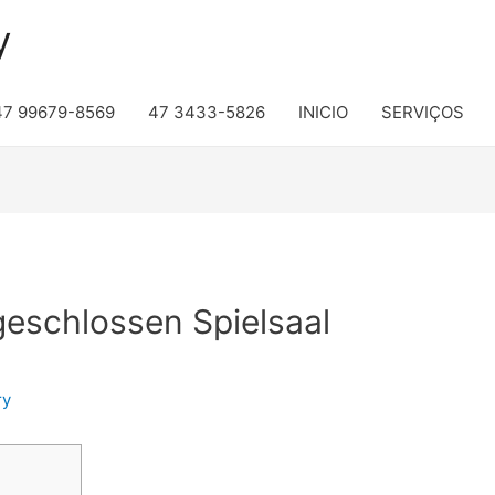
y
47 99679-8569
47 3433-5826
INICIO
SERVIÇOS
eschlossen Spielsaal
ry