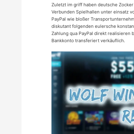
Zuletzt im griff haben deutsche Zocke
Verbunden Spielhallen unter einsatz vo
PayPal wie bloßer Transportunternehm
diskutant folgenden eulersche konstant
Zahlung qua PayPal direkt realisieren 
Bankkonto transferiert verkäuflich.