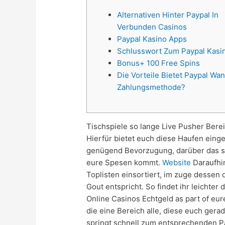
Alternativen Hinter Paypal In
Verbunden Casinos
Paypal Kasino Apps
Schlusswort Zum Paypal Kasi
Bonus+ 100 Free Spins
Die Vorteile Bietet Paypal Wa
Zahlungsmethode?
Tischspiele so lange Live Pusher Bere
Hierfür bietet euch diese Haufen eing
genügend Bevorzugung, darüber das s
eure Spesen kommt.
Website
Daraufhin
Toplisten einsortiert, im zuge dessen
Gout entspricht. So findet ihr leichte
Online Casinos Echtgeld as part of eur
die eine Bereich alle, diese euch gerad
springt schnell zum entsprechenden P