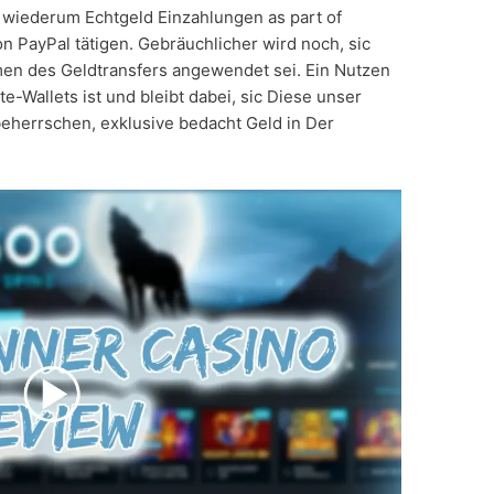
r wiederum Echtgeld Einzahlungen as part of
n PayPal tätigen. Gebräuchlicher wird noch, sic
en des Geldtransfers angewendet sei. Ein Nutzen
e-Wallets ist und bleibt dabei, sic Diese unser
beherrschen, exklusive bedacht Geld in Der