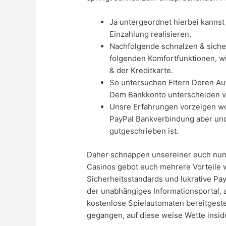
Ja untergeordnet hierbei kannst
Einzahlung realisieren.
Nachfolgende schnalzen & siche
folgenden Komfortfunktionen, wi
& der Kreditkarte.
So untersuchen Eltern Deren Auf
Dem Bankkonto unterscheiden 
Unsre Erfahrungen vorzeigen wo
PayPal Bankverbindung aber und
gutgeschrieben ist.
Daher schnappen unsereiner euch nun 
Casinos gebot euch mehrere Vorteile 
Sicherheitsstandards und lukrative Pa
der unabhängiges Informationsportal
kostenlose Spielautomaten bereitgestel
gegangen, auf diese weise Wette inside