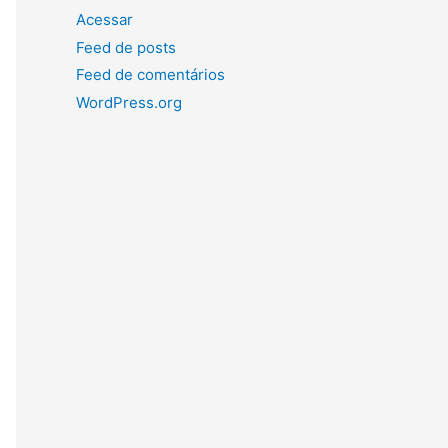
Acessar
Feed de posts
Feed de comentários
WordPress.org