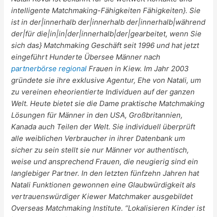
intelligente Matchmaking-Fähigkeiten Fähigkeiten}. Sie
ist in der|innerhalb der|innerhalb der|innerhalb|während
der|für die|in|in|der|innerhalb|der|gearbeitet, wenn Sie
sich das} Matchmaking Geschäft seit 1996 und hat jetzt
eingeführt Hunderte Übersee Männer nach
partnerbörse regional
Frauen in Kiew. Im Jahr 2003
gründete sie ihre exklusive Agentur, Ehe von Natali, um
zu vereinen eheorientierte Individuen auf der ganzen
Welt. Heute bietet sie die Dame praktische Matchmaking
Lösungen für Männer in den USA, Großbritannien,
Kanada auch Teilen der Welt. Sie individuell überprüft
alle weiblichen Verbraucher in ihrer Datenbank um
sicher zu sein stellt sie nur Männer vor authentisch,
weise und ansprechend Frauen, die neugierig sind ein
langlebiger Partner. In den letzten fünfzehn Jahren hat
Natali Funktionen gewonnen eine Glaubwürdigkeit als
vertrauenswürdiger Kiewer Matchmaker ausgebildet
Overseas Matchmaking Institute. “Lokalisieren Kinder ist