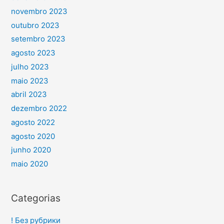
novembro 2023
outubro 2023
setembro 2023
agosto 2023
julho 2023
maio 2023
abril 2023
dezembro 2022
agosto 2022
agosto 2020
junho 2020
maio 2020
Categorias
! Без рубрики