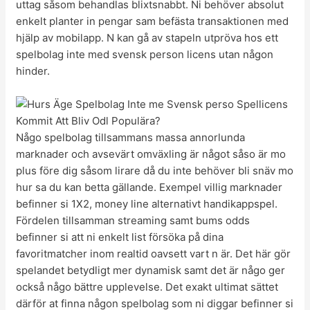
uttag såsom behandlas blixtsnabbt. Ni behöver absolut
enkelt planter in pengar sam befästa transaktionen med
hjälp av mobilapp. N kan gå av stapeln utpröva hos ett
spelbolag inte med svensk person licens utan någon
hinder.
Någo spelbolag tillsammans massa annorlunda
marknader och avsevärt omväxling är något såso är mo
plus före dig såsom lirare då du inte behöver bli snäv mo
hur sa du kan betta gällande. Exempel villig marknader
befinner si 1X2, money line alternativt handikappspel.
Fördelen tillsamman streaming samt bums odds
befinner si att ni enkelt list försöka på dina
favoritmatcher inom realtid oavsett vart n är. Det här gör
spelandet betydligt mer dynamisk samt det är någo ger
också någo bättre upplevelse. Det exakt ultimat sättet
därför at finna någon spelbolag som ni diggar befinner si