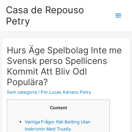
Casa de Repouso
Petry
Hurs Äge Spelbolag Inte me
Svensk perso Spellicens
Kommit Att Bliv Odl
Populära?
Sem categoria
/ Por
Lucas Adriano Petry
Content
Vanliga Frågor Ifall Betting Utan
Inskrivnin Med Trustly