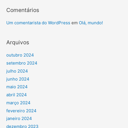
Comentários
Um comentarista do WordPress
em
Olá, mundo!
Arquivos
outubro 2024
setembro 2024
julho 2024
junho 2024
maio 2024
abril 2024
março 2024
fevereiro 2024
janeiro 2024
dezembro 2023