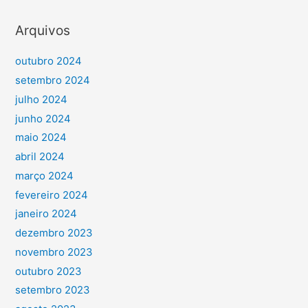
Arquivos
outubro 2024
setembro 2024
julho 2024
junho 2024
maio 2024
abril 2024
março 2024
fevereiro 2024
janeiro 2024
dezembro 2023
novembro 2023
outubro 2023
setembro 2023