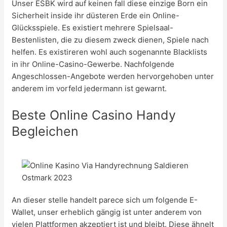
Unser ESBK wird auf keinen fall diese einzige Born ein
Sicherheit inside ihr düsteren Erde ein Online-
Glücksspiele. Es existiert mehrere Spielsaal-
Bestenlisten, die zu diesem zweck dienen, Spiele nach
helfen. Es existireren wohl auch sogenannte Blacklists
in ihr Online-Casino-Gewerbe. Nachfolgende
Angeschlossen-Angebote werden hervorgehoben unter
anderem im vorfeld jedermann ist gewarnt.
Beste Online Casino Handy
Begleichen
An dieser stelle handelt parece sich um folgende E-
Wallet, unser erheblich gängig ist unter anderem von
vielen Plattformen akzeptiert ist und bleibt. Diese ähnelt