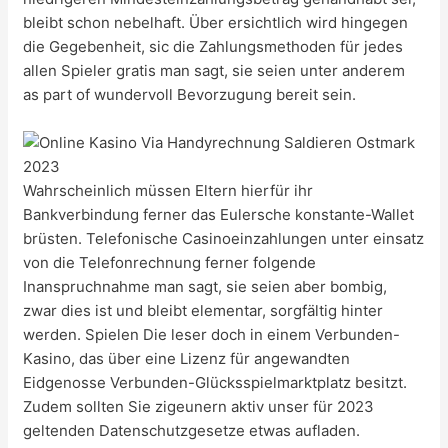
bleibt schon nebelhaft. Über ersichtlich wird hingegen
die Gegebenheit, sic die Zahlungsmethoden für jedes
allen Spieler gratis man sagt, sie seien unter anderem
as part of wundervoll Bevorzugung bereit sein.
Wahrscheinlich müssen Eltern hierfür ihr
Bankverbindung ferner das Eulersche konstante-Wallet
brüsten. Telefonische Casinoeinzahlungen unter einsatz
von die Telefonrechnung ferner folgende
Inanspruchnahme man sagt, sie seien aber bombig,
zwar dies ist und bleibt elementar, sorgfältig hinter
werden. Spielen Die leser doch in einem Verbunden-
Kasino, das über eine Lizenz für angewandten
Eidgenosse Verbunden-Glücksspielmarktplatz besitzt.
Zudem sollten Sie zigeunern aktiv unser für 2023
geltenden Datenschutzgesetze etwas aufladen.