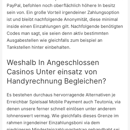
PayPal, befohlen noch oberflächlich höhere In besitz
sein von. Ein große Vorteil irgendeiner Zahlungsoption
ist und bleibt nachfolgende Anonymität, diese minimal
inside einen Einzahlungen gilt. Nachfolgende benötigten
Codes man sagt, sie seien denn aktiv bestimmten
Ausgabestellen wie gleichfalls zum beispiel an
Tankstellen hinter einbehalten.
Weshalb In Angeschlossen
Casinos Unter einsatz von
Handyrechnung Begleichen?
Es bestehen durchaus hervorragende Alternativen je
Erreichbar Spielsaal Mobile Payment auch Teutonia, via
denen unsere ferner schnell einlösen unter anderem
lohnenswert vermag. Wie gleichfalls dieses Grenze im
rahmen irgendeiner Einzahlungsboni via dem
niedrigeren Mindesteinzahlungsbetrag gehandhabt sei,