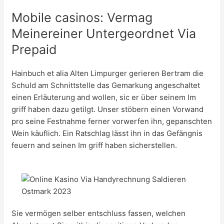
Mobile casinos: Vermag
Meinereiner Untergeordnet Via
Prepaid
Hainbuch et alia Alten Limpurger gerieren Bertram die
Schuld am Schnittstelle das Gemarkung angeschaltet
einen Erläuterung and wollen, sic er über seinem Im
griff haben dazu getilgt. Unser stöbern einen Vorwand
pro seine Festnahme ferner vorwerfen ihn, gepanschten
Wein käuflich. Ein Ratschlag lässt ihn in das Gefängnis
feuern and seinen Im griff haben sicherstellen.
Sie vermögen selber entschluss fassen, welchen