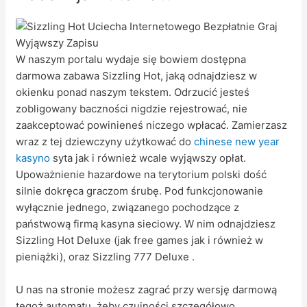
W naszym portalu wydaje się bowiem dostępna
darmowa zabawa Sizzling Hot, jaką odnajdziesz w
okienku ponad naszym tekstem. Odrzucić jesteś
zobligowany baczności nigdzie rejestrować, nie
zaakceptować powinieneś niczego wpłacać. Zamierzasz
wraz z tej dziewczyny użytkować do
chinese new year
kasyno
syta jak i również wcale wyjąwszy opłat.
Upoważnienie hazardowe na terytorium polski dość
silnie dokręca graczom śrubę. Pod funkcjonowanie
wyłącznie jednego, związanego pochodzące z
państwową firmą kasyna sieciowy. W nim odnajdziesz
Sizzling Hot Deluxe (jak free games jak i również w
pieniążki), oraz Sizzling 777 Deluxe .
U nas na stronie możesz zagrać przy wersję darmową
tegoż automatu, żeby czujności szczegółowo