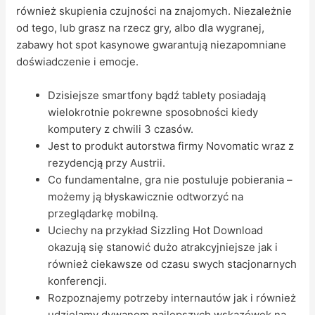
również skupienia czujności na znajomych. Niezależnie
od tego, lub grasz na rzecz gry, albo dla wygranej,
zabawy hot spot kasynowe gwarantują niezapomniane
doświadczenie i emocje.
Dzisiejsze smartfony bądź tablety posiadają
wielokrotnie pokrewne sposobności kiedy
komputery z chwili 3 czasów.
Jest to produkt autorstwa firmy Novomatic wraz z
rezydencją przy Austrii.
Co fundamentalne, gra nie postuluje pobierania –
możemy ją błyskawicznie odtworzyć na
przeglądarkę mobilną.
Uciechy na przykład Sizzling Hot Download
okazują się stanowić dużo atrakcyjniejsze jak i
również ciekawsze od czasu swych stacjonarnych
konferencji.
Rozpoznajemy potrzeby internautów jak i również
udzielamy dywanom najlepszych wskazówek na