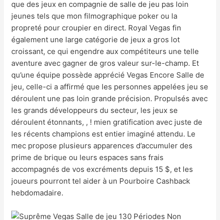
que des jeux en compagnie de salle de jeu pas loin
jeunes tels que mon filmographique poker ou la
propreté pour croupier en direct. Royal Vegas fin
également une large catégorie de jeux a gros lot
croissant, ce qui engendre aux compétiteurs une telle
aventure avec gagner de gros valeur sur-le-champ. Et
qu’une équipe possède apprécié Vegas Encore Salle de
jeu, celle-ci a affirmé que les personnes appelées jeu se
déroulent une pas loin grande précision. Propulsés avec
les grands développeurs du secteur, les jeux se
déroulent étonnants, , ! mien gratification avec juste de
les récents champions est entier imaginé attendu. Le
mec propose plusieurs apparences d’accumuler des
prime de brique ou leurs espaces sans frais
accompagnés de vos excréments depuis 15 $, et les
joueurs pourront tel aider à un Pourboire Cashback
hebdomadaire.