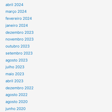
abril 2024
março 2024
fevereiro 2024
janeiro 2024
dezembro 2023
novembro 2023
outubro 2023
setembro 2023
agosto 2023
julho 2023
maio 2023
abril 2023
dezembro 2022
agosto 2022
agosto 2020
junho 2020