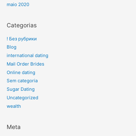
maio 2020
Categorias
! Без рубрики
Blog
international dating
Mail Order Brides
Online dating
Sem categoria
Sugar Dating
Uncategorized
wealth
Meta