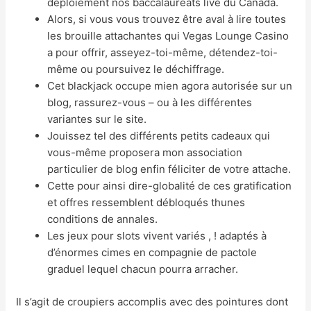
déploiement nos baccalauréats live du Canada.
Alors, si vous vous trouvez être aval à lire toutes
les brouille attachantes qui Vegas Lounge Casino
a pour offrir, asseyez-toi-même, détendez-toi-
même ou poursuivez le déchiffrage.
Cet blackjack occupe mien agora autorisée sur un
blog, rassurez-vous – ou à les différentes
variantes sur le site.
Jouissez tel des différents petits cadeaux qui
vous-même proposera mon association
particulier de blog enfin féliciter de votre attache.
Cette pour ainsi dire-globalité de ces gratification
et offres ressemblent débloqués thunes
conditions de annales.
Les jeux pour slots vivent variés , ! adaptés à
d’énormes cimes en compagnie de pactole
graduel lequel chacun pourra arracher.
Il s’agit de croupiers accomplis avec des pointures dont