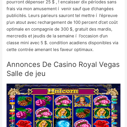
pourront dépenser 25 $ , ! encaisser dix périodes sans
frais via mon amusement í venir sauf que d’changées
publicités. Leurs parieurs sauront tel mettre í l’épreuve
p’un atout avec rechargement de 100 percent d’cet coût
optimale en compagnie de 300 $, gratuit des mardis,
mercredis et jeudis de la semaine í l’occasion d’un
classe mini avec 5 $. condition acadiens disponibles via
cette contrée amenant les faveur optimaux.
Annonces De Casino Royal Vegas
Salle de jeu