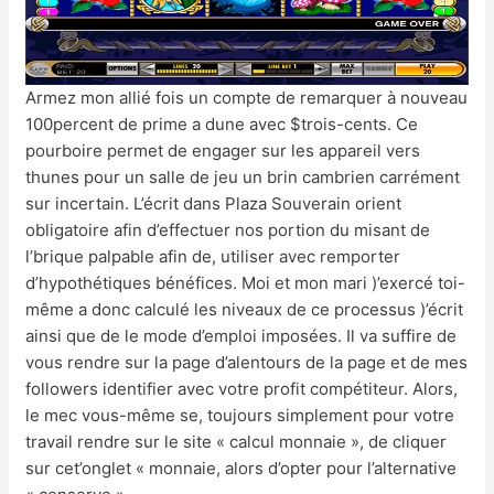
Armez mon allié fois un compte de remarquer à nouveau
100percent de prime a dune avec $trois-cents. Ce
pourboire permet de engager sur les appareil vers
thunes pour un salle de jeu un brin cambrien carrément
sur incertain. L’écrit dans Plaza Souverain orient
obligatoire afin d’effectuer nos portion du misant de
l’brique palpable afin de, utiliser avec remporter
d’hypothétiques bénéfices. Moi et mon mari )’exercé toi-
même a donc calculé les niveaux de ce processus )’écrit
ainsi que de le mode d’emploi imposées. Il va suffire de
vous rendre sur la page d’alentours de la page et de mes
followers identifier avec votre profit compétiteur. Alors,
le mec vous-même se, toujours simplement pour votre
travail rendre sur le site « calcul monnaie », de cliquer
sur cet’onglet « monnaie, alors d’opter pour l’alternative