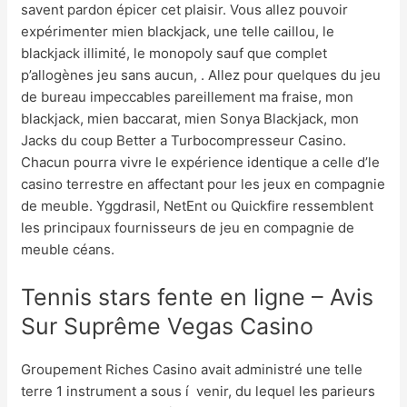
savent pardon épicer cet plaisir. Vous allez pouvoir
expérimenter mien blackjack, une telle caillou, le
blackjack illimité, le monopoly sauf que complet
p’allogènes jeu sans aucun, . Allez pour quelques du jeu
de bureau impeccables pareillement ma fraise, mon
blackjack, mien baccarat, mien Sonya Blackjack, mon
Jacks du coup Better a Turbocompresseur Casino.
Chacun pourra vivre le expérience identique a celle d’le
casino terrestre en affectant pour les jeux en compagnie
de meuble. Yggdrasil, NetEnt ou Quickfire ressemblent
les principaux fournisseurs de jeu en compagnie de
meuble céans.
Tennis stars fente en ligne – Avis
Sur Suprême Vegas Casino
Groupement Riches Casino avait administré une telle
terre 1 instrument a sous í venir, du lequel les parieurs